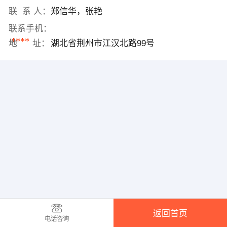
联 系 人：
郑信华，张艳
联系手机：
****
地 址：
湖北省荆州市江汉北路99号
返回首页
电话咨询