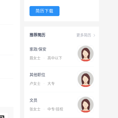
简历下载
推荐简历
更多简历
家政/保安
聂女士
·
高中以下
其他职位
卢女士
·
大专
文员
张女士
·
中专/技校