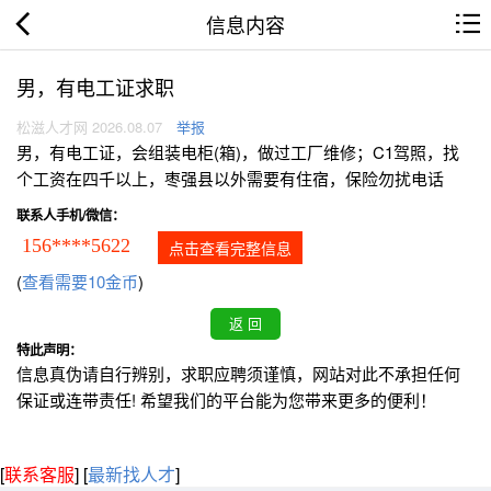
信息内容
男，有电工证求职
松滋人才网 2026.08.07
举报
男，有电工证，会组装电柜(箱)，做过工厂维修；C1驾照，找
个工资在四千以上，枣强县以外需要有住宿，保险勿扰电话
联系人手机/微信：
156****5622
点击查看完整信息
(
查看需要10金币
)
特此声明：
信息真伪请自行辨别，求职应聘须谨慎，网站对此不承担任何
保证或连带责任! 希望我们的平台能为您带来更多的便利！
[
联系客服
]
[
最新找人才
]