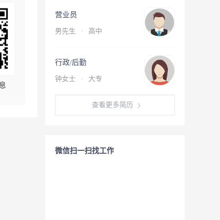
营业员
男先生
·
高中
行政/后勤
钟女士
·
大专
息
查看更多简历
微信扫一扫找工作