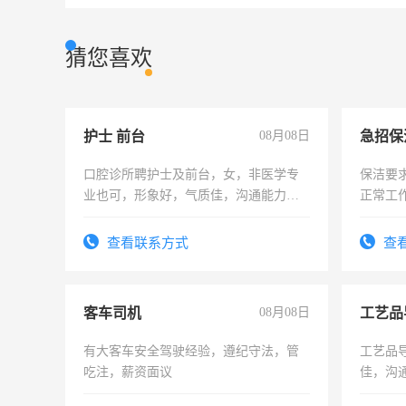
猜您喜欢
护士 前台
08月08日
口腔诊所聘护士及前台，女，非医学专
保洁要
业也可，形象好，气质佳，沟通能力
正常工
强。面试，周日休息。
责任心
录，客
查看联系方式
查
懂电脑
能力，
客车司机
08月08日
工艺品
有大客车安全驾驶经验，遵纪守法，管
工艺品导
吃注，薪资面议
佳，沟
上进心