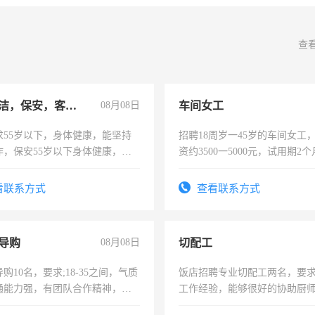
查
急招保洁，保安，客服，工程
08月08日
车间女工
求55岁以下，身体健康，能坚持
招聘18周岁一45岁的车间女工
作，保安55岁以下身体健康，有
资约3500一5000元，试用期2
形象端庄，遵纪守法，无犯罪记
险，有年薪假，年底福利
服要求45岁以下高中以上文化，
看联系方式
查看联系方式
工作认真，性格开朗有良好沟通
工程，懂水电维修。
导购
08月08日
切配工
购10名，要求;18-35之间，气质
饭店招聘专业切配工两名，要
通能力强，有团队合作精神，有
工作经验，能够很好的协助厨
，有工作经验者优先！
作。包吃住，每月有公休，工资35