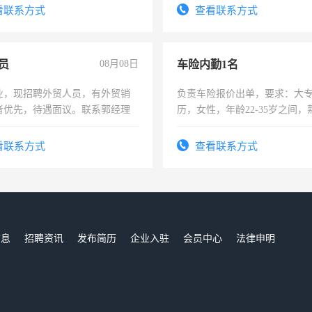
4500。
看联系方式
查看联系方式
员
08月08日
车险内勤1名
业，现招聘外贸人员，有外贸销
负责车险报价出单，要求：大
者优先，待遇面议。联系郭经理
历，女性，年龄22-35岁之间
操作，工作态度认真，具有团
试用期1-3个月，转正后交纳五
看联系方式
查看联系方式
信息
招聘资讯
发布简历
企业入驻
会员中心
法律申明
们