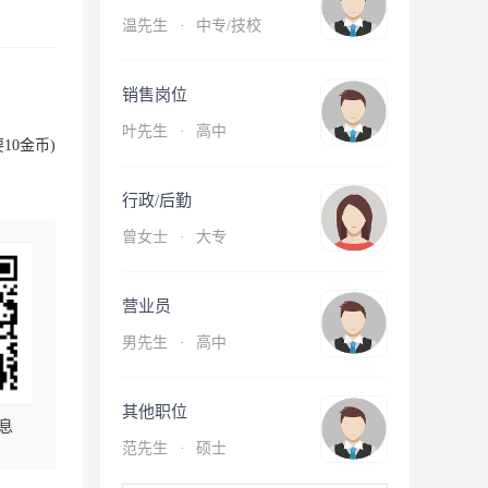
温先生
·
中专/技校
销售岗位
叶先生
·
高中
10金币)
行政/后勤
曾女士
·
大专
营业员
男先生
·
高中
其他职位
息
范先生
·
硕士